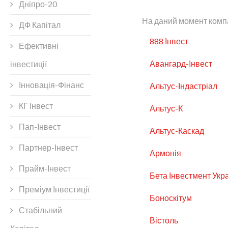
Дніпро-20
На даний момент комп
ДФ Капітал
888 Інвест
Ефективні
Авангард-Інвест
інвестиції
Інновація-Фінанс
Альтус-Індастріал
КГ Інвест
Альтус-К
Пап-Інвест
Альтус-Каскад
Партнер-Інвест
Армонія
Прайм-Інвест
Бета Інвестмент Укр
Преміум Інвестиції
Боноскітум
Стабільний
Вістоль