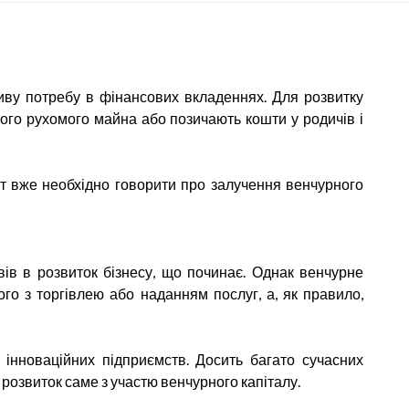
ливу потребу в фінансових вкладеннях. Для розвитку
ного рухомого майна або позичають кошти у родичів і
тут вже необхідно говорити про залучення венчурного
ів в розвиток бізнесу, що починає. Однак венчурне
го з торгівлею або наданням послуг, а, як правило,
інноваційних підприємств. Досить багато сучасних
ій розвиток саме з участю венчурного капіталу.