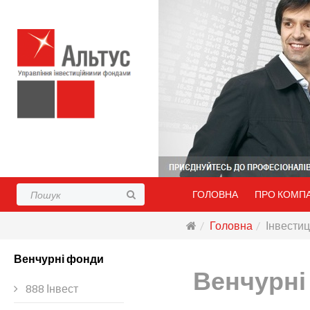
ГОЛОВНА
ПРО КОМП
Головна
Інвестиц
Венчурні фонди
Венчурні
888 Інвест