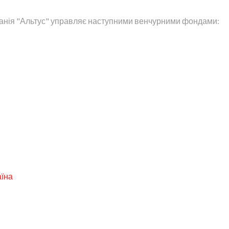
анія "Альтус" управляє наступними венчурними фондами:
аїна