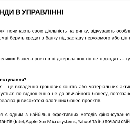
НДИ В УПРАВЛІННІ
 які починають свою діяльність на ринку, відчувають особ
ємці беруть кредит в банку під заставу нерухомого або цін
великих бізнес-проектів ці джерела коштів не підходять - 
вестування?
я - це вкладення грошових коштів або матеріальних актив
ується по відношенню не до звичайного бізнесу, пов'язано
еалізації високотехнологічних бізнес-проектів.
я є одним з найбільш ефективних методів фінансування 
антів (Intel, Apple, Sun Microsystems, Yahoo! та ін.) почали св