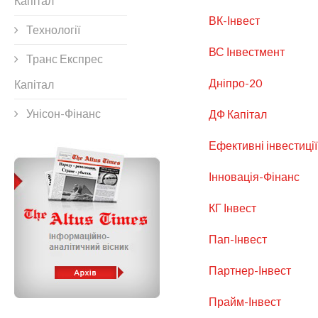
Капітал
ВК-Інвест
Технології
ВС Інвестмент
Транс Експрес
Дніпро-20
Капітал
Унісон-Фінанс
ДФ Капітал
Ефективні інвестиції
Інновація-Фінанс
КГ Інвест
Пап-Інвест
Партнер-Інвест
Прайм-Інвест