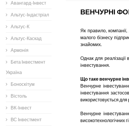
Авангард-Інвест
ВЕНЧУРНІ ФО
Альтус-Індастріал
Альтус-К
Як правило, компанії,
малого бізнесу підпри
Альтус-Каскад
знайомих.
Армонія
Однак для реалізації 
Бета Інвестмент
інвестування.
Україна
Що таке венчурне ін
Боноскітум
Венчурне інвестуванн
інвестування застосов
Вістоль
використовується для р
ВК-Інвест
Венчурне інвестуванн
ВС Інвестмент
високотехнологічних гіг